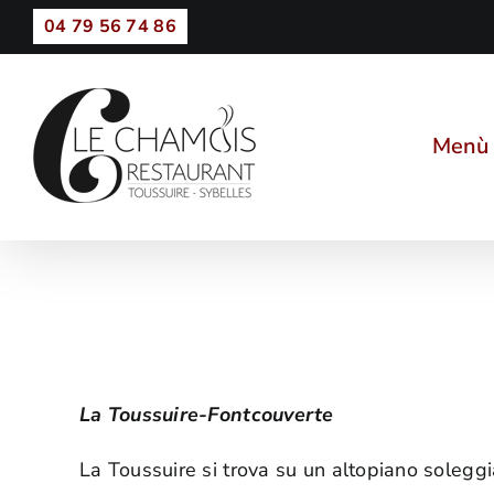
Skip
04 79 56 74 86
to
content
Menù d
La Toussuire-Fontcouverte
La Toussuire si trova su un altopiano soleggi